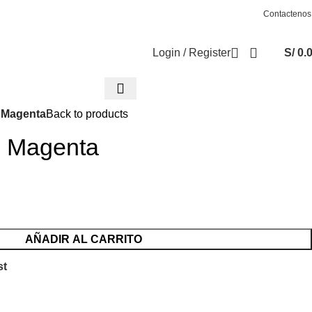
Contactenos
Login / Register
S/
0.
2 Magenta
Back to products
2 Magenta
AÑADIR AL CARRITO
st