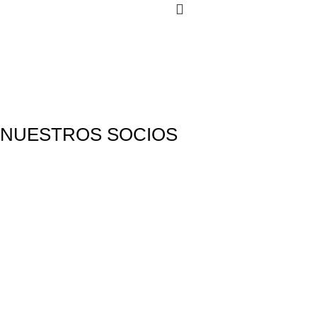
COLECCIÓN TECNOLÓGICA
PRODUCTOS DE CALIDAD SITEC
SECURITY PERÚ
NUESTROS SOCIOS