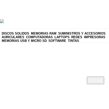
Copyright ©2025 Todos los derechos reservados
Sitec
Security
by
Global Developer SB
.
DISCOS SOLIDOS
MEMORIAS RAM
SUMINISTROS Y ACCESORIOS
AURICULARES
COMPUTADORAS
LAPTOPS
REDES
IMPRESORAS
MEMORIAS USB Y MICRO SD
SOFTWARE
TINTAS
¡SUSCRÍBETE Y NO TE PIERDAS
LAS OFERTAS! 🎉
Sé el primero en conocer nuestras últimas tendencias y
obtén ofertas exclusivas
Mejores ofertas solo en
Sitec Security Perú