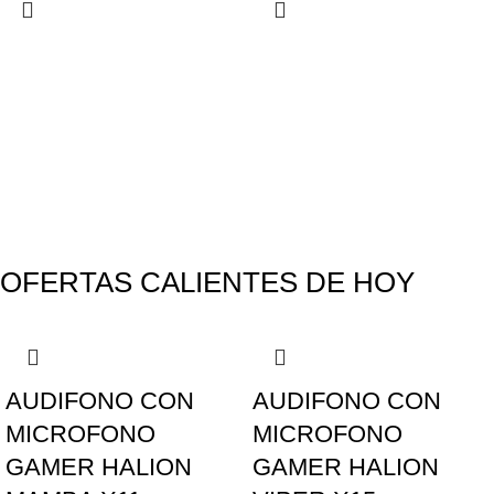
¿Qué noticias tecnológicas?
Auriculares Monster Beats
Read More
Play The Dream
Apple iPhone 7 Color Red
Minimalism Design
Music Makes Feel Better
OFERTAS CALIENTES DE HOY
AUDIFONO CON
AUDIFONO CON
MICROFONO
MICROFONO
GAMER HALION
GAMER HALION