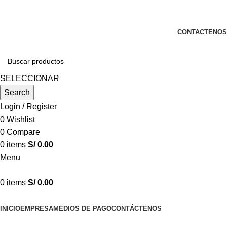
LLEGARON NUEVOS PRODUCTOS A PRECIOS
REDUCIDOS....
CONTACTENOS
SELECCIONAR
Search
Login / Register
0
Wishlist
0
Compare
0
items
S/
0.00
Menu
0
items
S/
0.00
Categorías
INICIO
EMPRESA
MEDIOS DE PAGO
CONTÁCTENOS