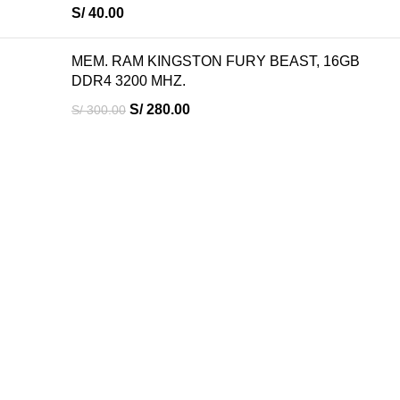
S/
40.00
MEM. RAM KINGSTON FURY BEAST, 16GB
DDR4 3200 MHZ.
S/
280.00
S/
300.00
En
Sitec Security
, nos especializamos en ofrecer soluciones
informáticas de alta calidad que se adaptan a las necesidades
de tu negocio o proyecto personal.
Jr. Miguel Grau 506 - Bagua Grande